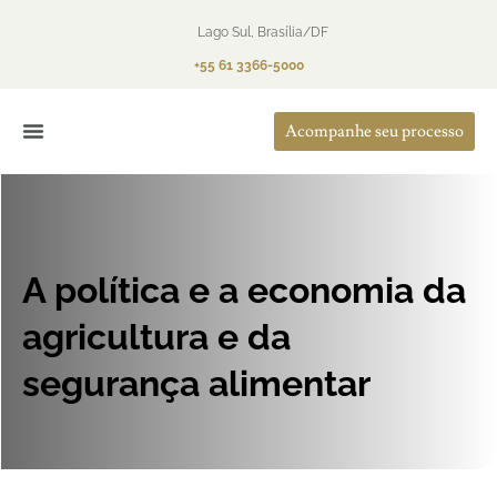
Lago Sul, Brasília/DF
+55 61 3366-5000
Acompanhe seu processo
O Escritório
Áreas de Atuação
A política e a economia da
agricultura e da
segurança alimentar