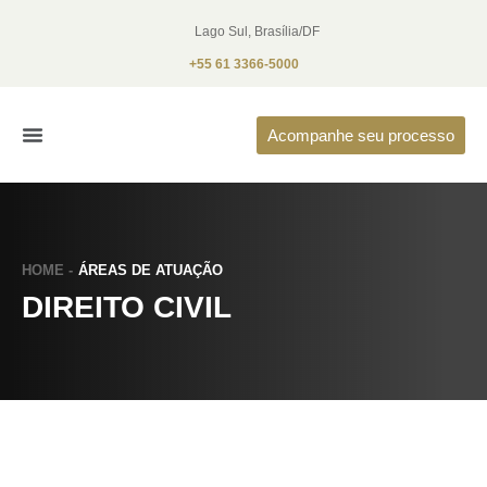
Lago Sul, Brasília/DF
+55 61 3366-5000
Acompanhe seu processo
O Escritório
Áreas de Atuação
HOME -
ÁREAS DE ATUAÇÃO
DIREITO CIVIL