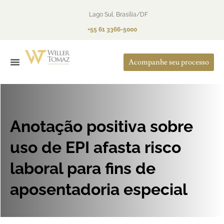
Lago Sul, Brasília/DF
+55 61 3366-5000
Acompanhe seu processo
O Escritório
Áreas de Atuação
Anotação positiva sobre
uso de EPI afasta risco
laboral para fins de
aposentadoria especial