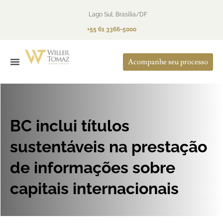
Lago Sul, Brasília/DF
+55 61 3366-5000
Acompanhe seu processo
O Escritório
Áreas de Atuação
BC inclui títulos
sustentáveis na prestação
de informações sobre
capitais internacionais