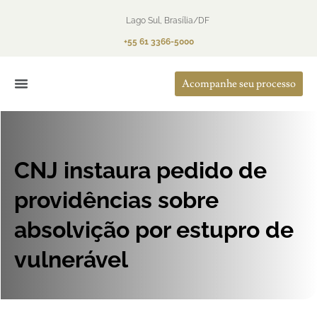
Lago Sul, Brasília/DF
+55 61 3366-5000
Acompanhe seu processo
O Escritório
Áreas de Atuação
CNJ instaura pedido de
providências sobre
absolvição por estupro de
vulnerável