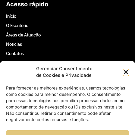
Acesso rápido
Início
O Escritório
Áreas de Atuação
Notícias
Contatos
Gerenciar Consentimento
Contatos
de Cookies e Privacidade
(61) 3366-5000
Para fornecer as melhores experiências, usamos tecnologias
como cookies para melhor desempenho. O consentimento
para essas tecnologias nos permitirá processar dados como
contato@willertomaz.adv.br
comportamento de navegação ou IDs exclusivos neste site.
Não consentir ou retirar o consentimento pode afetar
QI 1 Conjunto 4 Casa 25 – Lago Sul,
negativamente certos recursos e funções.
Brasília – DF, 71605-040