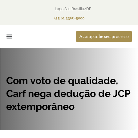
Lago Sul, Brasília/DF
+55 61 3366-5000
Acompanhe seu processo
O Escritório
Áreas de Atuação
Com voto de qualidade,
Carf nega dedução de JCP
extemporâneo