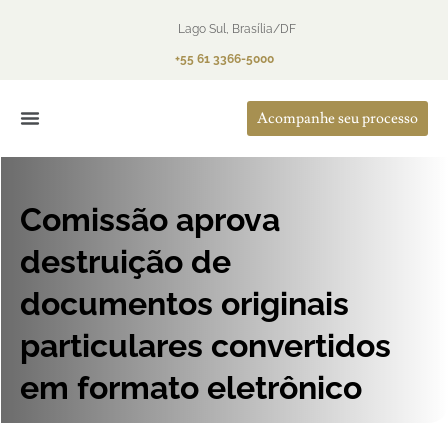
Lago Sul, Brasília/DF
+55 61 3366-5000
Acompanhe seu processo
O Escritório
Áreas de Atuação
Comissão aprova
destruição de
documentos originais
particulares convertidos
em formato eletrônico