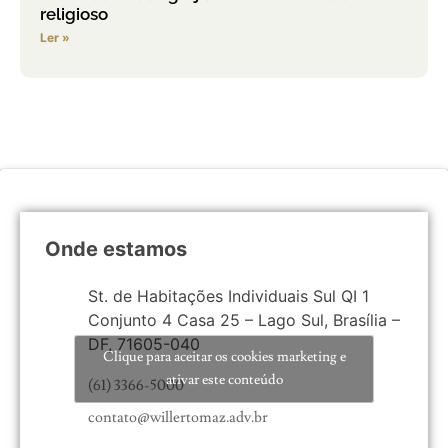
religioso
Ler »
Onde estamos
St. de Habitações Individuais Sul QI 1
Conjunto 4 Casa 25 – Lago Sul, Brasília –
DF, 71605-040
Clique para aceitar os cookies marketing e
ativar este conteúdo
(61) 3366-5000
contato@willertomaz.adv.br