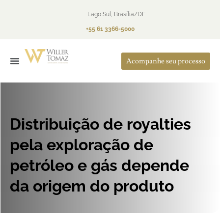
Lago Sul, Brasília/DF
+55 61 3366-5000
Acompanhe seu processo
O Escritório
Áreas de Atuação
Distribuição de royalties
pela exploração de
petróleo e gás depende
da origem do produto