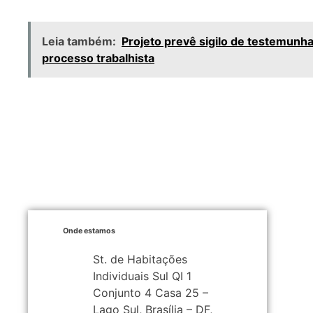
Leia também:
Projeto prevê sigilo de testemun
processo trabalhista
Onde estamos
St. de Habitações
Individuais Sul QI 1
Conjunto 4 Casa 25 –
Lago Sul, Brasília – DF,