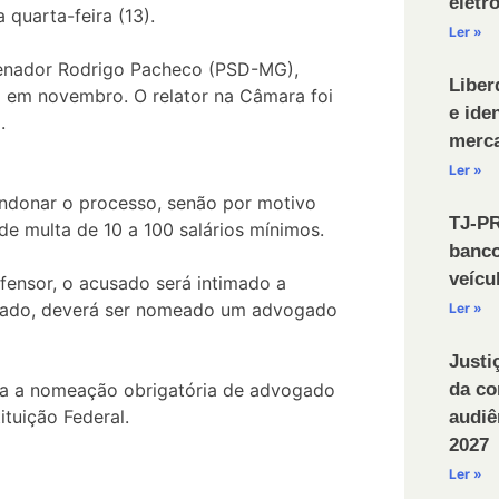
eletr
a quarta-feira (13).
Ler »
senador Rodrigo Pacheco (PSD-MG),
Liber
 em novembro. O relator na Câmara foi
e ide
.
merca
Ler »
andonar o processo, senão por motivo
TJ-PR
de multa de 10 a 100 salários mínimos.
banco
veícu
fensor, o acusado será intimado a
alizado, deverá ser nomeado um advogado
Ler »
Justi
a a nomeação obrigatória de advogado
da co
ituição Federal.
audiê
2027
Ler »