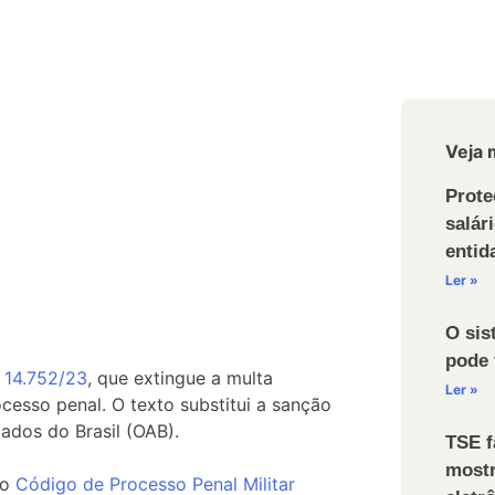
Veja 
Prote
salár
entid
Ler »
O sis
pode 
i 14.752/23
, que extingue a multa
Ler »
esso penal. O texto substitui a sanção
dos do Brasil (OAB).
TSE f
mostr
 o
Código de Processo Penal Militar