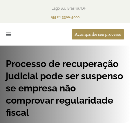
Lago Sul, Brasília/DF
+55 61 3366-5000
Acompanhe seu processo
O Escritório
Áreas de Atuação
Processo de recuperação
judicial pode ser suspenso
se empresa não
comprovar regularidade
fiscal