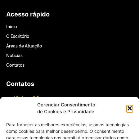
Acesso rápido
Início
O Escritório
Áreas de Atuação
Notícias
Contatos
Contatos
(61) 3366-5000
Gerenciar Consentimento
de Cookies e Privacidade
contato@willertomaz.adv.br
Para fornecer as melhores experiências, usamos tecnologias
como cookies para melhor desempenho. O consentimento
QI 1 Conjunto 4 Casa 25 – Lago Sul,
para essas tecnologias nos permitirá processar dados como