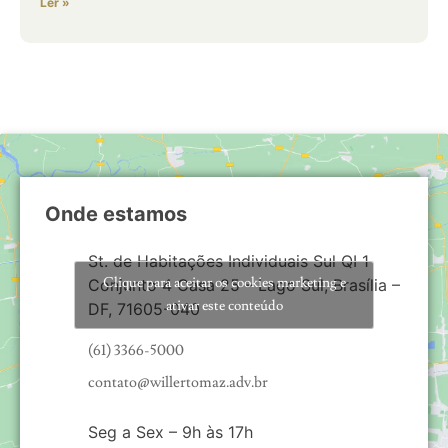
Ler »
Onde estamos
St. de Habitações Individuais Sul QI 1
Clique para aceitar os cookies marketing e
Conjunto 4 Casa 25 – Lago Sul, Brasília –
ativar este conteúdo
DF, 71605-040
(61) 3366-5000
contato@willertomaz.adv.br
Seg a Sex – 9h às 17h