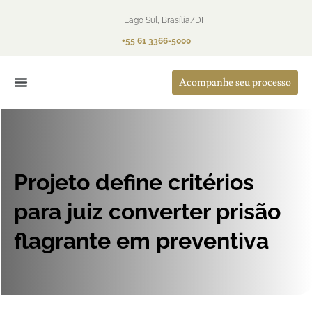
Lago Sul, Brasília/DF
+55 61 3366-5000
Acompanhe seu processo
O Escritório
Áreas de Atuação
Projeto define critérios
para juiz converter prisão
flagrante em preventiva