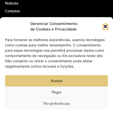
Notícias
Contatos
Gerenciar Consentimento
Contatos
de Cookies e Privacidade
(61) 3366-5000
Para fornecer as melhores experiências, usamos tecnologias
como cookies para melhor desempenho. O consentimento
para essas tecnologias nos permitirá processar dados como
contato@willertomaz.adv.br
comportamento de navegação ou IDs exclusivos neste site.
Não consentir ou retirar o consentimento pode afetar
QI 1 Conjunto 4 Casa 25 – Lago Sul,
negativamente certos recursos e funções.
Brasília – DF, 71605-040
Aceitar
Negar
© 2026 Willer Tomaz Advogados - Todos os direitos reservados.
Ver preferências
Política de Privacidade
Termos de uso