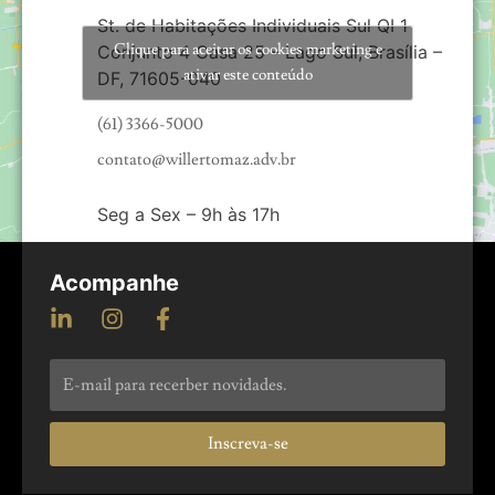
St. de Habitações Individuais Sul QI 1
Clique para aceitar os cookies marketing e
Conjunto 4 Casa 25 – Lago Sul, Brasília –
ativar este conteúdo
DF, 71605-040
(61) 3366-5000
contato@willertomaz.adv.br
Seg a Sex – 9h às 17h
Acompanhe
Inscreva-se