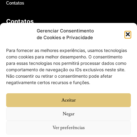
Contatos
Contatos
Gerenciar Consentimento
(61) 3366-5000
de Cookies e Privacidade
Para fornecer as melhores experiências, usamos tecnologias
contato@willertomaz.adv.br
como cookies para melhor desempenho. O consentimento
para essas tecnologias nos permitirá processar dados como
QI 1 Conjunto 4 Casa 25 – Lago Sul,
comportamento de navegação ou IDs exclusivos neste site.
Não consentir ou retirar o consentimento pode afetar
Brasília – DF, 71605-040
negativamente certos recursos e funções.
Aceitar
© 2026 Willer Tomaz Advogados - Todos os direitos reservados.
Negar
Política de Privacidade
Termos de uso
Ver preferências