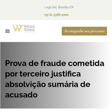
Lago Sul, Brasília/DF
+55 61 3366-5000
Acompanhe seu processo
O Escritório
Áreas de Atuação
Prova de fraude cometida
por terceiro justifica
absolvição sumária de
acusado