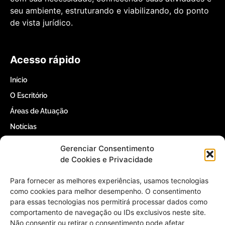
seu ambiente, estruturando e viabilizando, do ponto
de vista jurídico.
Acesso rápido
Início
O Escritório
Áreas de Atuação
Notícias
Contatos
Gerenciar Consentimento
de Cookies e Privacidade
Contatos
Para fornecer as melhores experiências, usamos tecnologias
como cookies para melhor desempenho. O consentimento
(61) 3366-5000
para essas tecnologias nos permitirá processar dados como
comportamento de navegação ou IDs exclusivos neste site.
contato@willertomaz.adv.br
Não consentir ou retirar o consentimento pode afetar