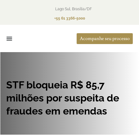
Lago Sul, Brasília/DF
+55 61 3366-5000
Acompanhe seu processo
O Escritório
Áreas de Atuação
STF bloqueia R$ 85,7
milhões por suspeita de
fraudes em emendas