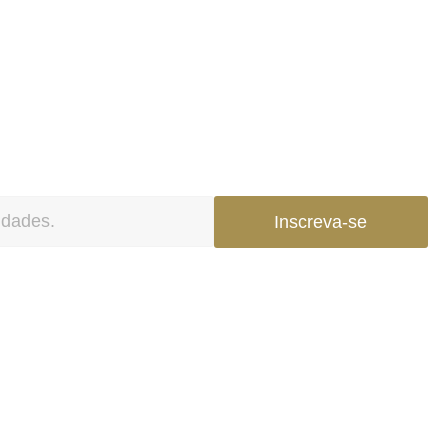
Inscreva-se
Contatos
(61) 3366-5000
contato@willertomaz.adv.br
QI 1 Conjunto 4 Casa 25 – Lago Sul,
Brasília – DF, 71605-040