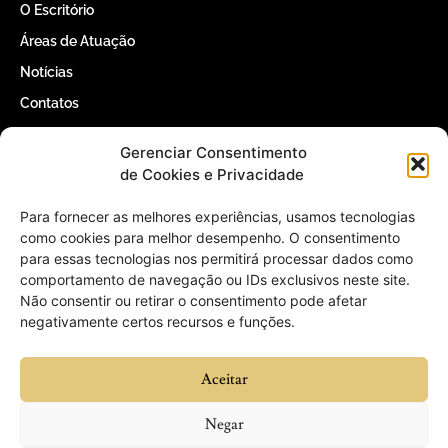
O Escritório
Áreas de Atuação
Notícias
Contatos
Gerenciar Consentimento
Contatos
de Cookies e Privacidade
(61) 3366-5000
Para fornecer as melhores experiências, usamos tecnologias
como cookies para melhor desempenho. O consentimento
para essas tecnologias nos permitirá processar dados como
contato@willertomaz.adv.br
comportamento de navegação ou IDs exclusivos neste site.
Não consentir ou retirar o consentimento pode afetar
QI 1 Conjunto 4 Casa 25 – Lago Sul,
negativamente certos recursos e funções.
Brasília – DF, 71605-040
Aceitar
Negar
© 2026 Willer Tomaz Advogados - Todos os direitos reservados.