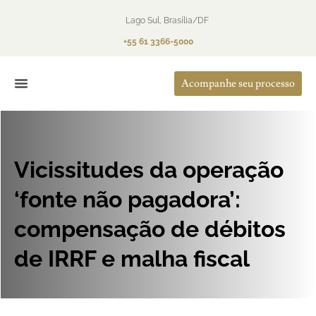
Lago Sul, Brasília/DF
+55 61 3366-5000
Acompanhe seu processo
O Escritório
Áreas de Atuação
Vicissitudes da operação
‘fonte não pagadora’:
compensação de débitos
de IRRF e malha fiscal