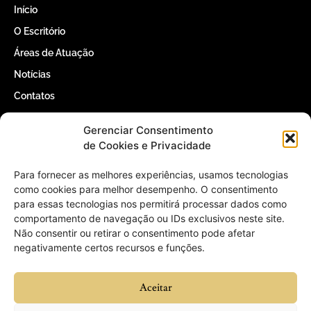
Início
O Escritório
Áreas de Atuação
Notícias
Contatos
Gerenciar Consentimento
Contatos
de Cookies e Privacidade
(61) 3366-5000
Para fornecer as melhores experiências, usamos tecnologias
como cookies para melhor desempenho. O consentimento
para essas tecnologias nos permitirá processar dados como
contato@willertomaz.adv.br
comportamento de navegação ou IDs exclusivos neste site.
Não consentir ou retirar o consentimento pode afetar
QI 1 Conjunto 4 Casa 25 – Lago Sul,
negativamente certos recursos e funções.
Brasília – DF, 71605-040
Aceitar