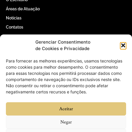
Áreas de Atuação
Notícias
Contatos
Gerenciar Consentimento
Contatos
de Cookies e Privacidade
(61) 3366-5000
Para fornecer as melhores experiências, usamos tecnologias
como cookies para melhor desempenho. O consentimento
para essas tecnologias nos permitirá processar dados como
contato@willertomaz.adv.br
comportamento de navegação ou IDs exclusivos neste site.
Não consentir ou retirar o consentimento pode afetar
QI 1 Conjunto 4 Casa 25 – Lago Sul,
negativamente certos recursos e funções.
Brasília – DF, 71605-040
Aceitar
Negar
© 2026 Willer Tomaz Advogados - Todos os direitos reservados.