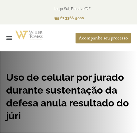
Lago Sul, Brasília/DF
+55 61 3366-5000
Acompanhe seu processo
O Escritório
Áreas de Atuação
Uso de celular por jurado
durante sustentação da
defesa anula resultado do
júri